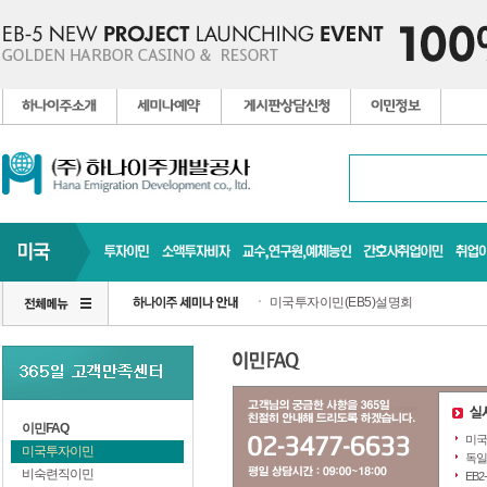
미국투자이민(EB5)설명회
이민FAQ
미국
미국투자이민
독일
비숙련직이민
EB