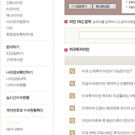
[NI
간호사이민
NI
미국이민
캐나다이민
사이트이용문의
검색어를 입력하시고 검색 버튼을
기타
회원정보확인/수정
문의하기
1:1상담하기
고객게시판
미국 소액투자 이민이 가능한가요?
나의정보확인하기
나의상담내역
지금 비숙련이민 계약하고 진행하면 
나의수속현황
미국투자이민 투자비 자금출처는 어
실시간수속현황
미국비자 신청시 해외체류 국가의 
계약번호로 수속현황확인
이민비자취득 후 동반가족이 먼저 미국
공지사항
세미나예약
미국 주택 구매시에도 투자이민이 가