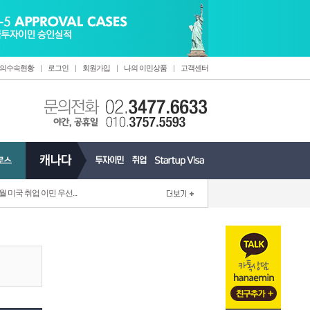
의수속현황
|
로그인
|
회원가입
|
나의 이민상품
|
고객센터
6월 미국 취업 이민 우선...