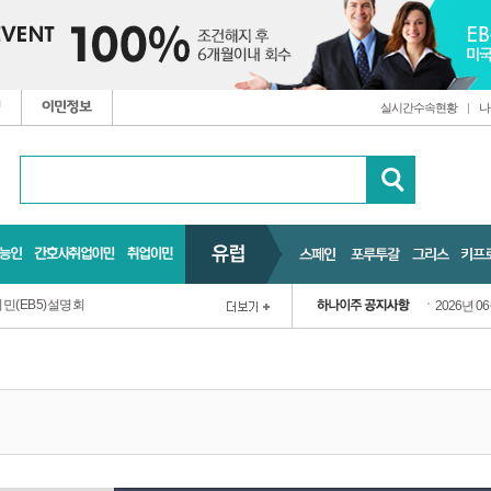
실시간수속현황
|
나
민(EB5)설명회
2026년 0