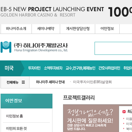
미국투자이민(EB5)설명회
이민정보 홈
미용
미국
이민의 모든 것
북미