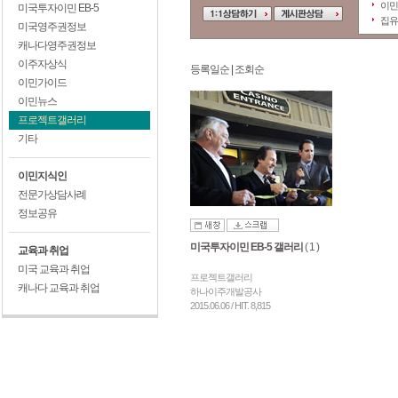
이민
미국투자이민 EB-5
집유
미국영주권정보
캐나다영주권정보
이주자상식
등록일순
|
조회순
이민가이드
이민뉴스
프로젝트갤러리
기타
이민지식인
전문가상담사례
정보공유
미국투자이민 EB-5 갤러리
( 1 )
교육과 취업
미국 교육과 취업
프로젝트갤러리
캐나다 교육과 취업
하나이주개발공사
2015.06.06 / HIT. 8,815