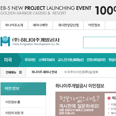
미국투자이민(EB5)설명회
이민정보 홈
미용
미국
이민의 모든 것
북미