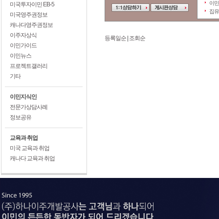
이민
미국투자이민 EB-5
집유
미국영주권정보
캐나다영주권정보
이주자상식
등록일순
|
조회순
이민가이드
이민뉴스
프로젝트갤러리
기타
이민지식인
전문가상담사례
정보공유
교육과 취업
미국 교육과 취업
캐나다 교육과 취업