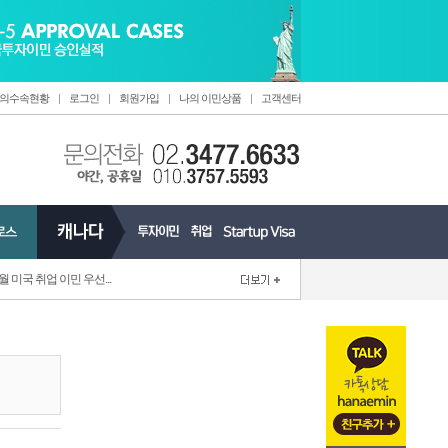
의수속현황
|
로그인
|
회원가입
|
나의 이민상품
|
고객센터
6월 미국 취업 이민 우선...