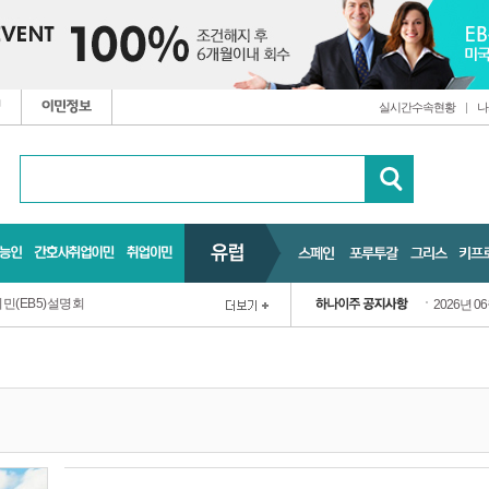
실시간수속현황
|
나
민(EB5)설명회
2026년 0