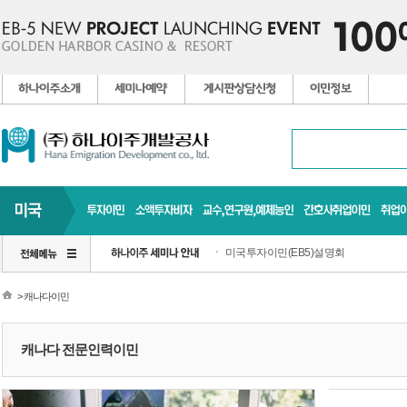
미국투자이민(EB5)설명회
> 캐나다이민
캐나다 전문인력이민