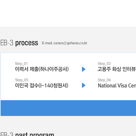
E-mail. canus@gohana.co.kr