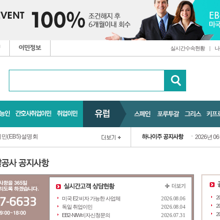
실시간수속현황
|
나
민(EB5)설명회
2026년 0
2
미국 E2 비자 가능한 사업체
2026.08.06
2
독일 취업이민
2026.08.04
2
EB2-NIW비자신청문의
2026.07.31