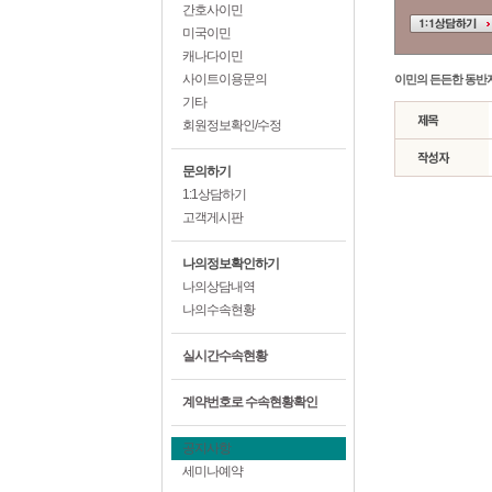
간호사이민
미국이민
캐나다이민
사이트이용문의
이민의 든든한 동반
기타
회원정보확인/수정
문의하기
1:1상담하기
고객게시판
나의정보확인하기
나의상담내역
나의수속현황
실시간수속현황
계약번호로 수속현황확인
공지사항
세미나예약