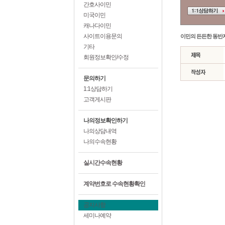
간호사이민
미국이민
캐나다이민
사이트이용문의
이민의 든든한 동반
기타
회원정보확인/수정
문의하기
1:1상담하기
고객게시판
나의정보확인하기
나의상담내역
나의수속현황
실시간수속현황
계약번호로 수속현황확인
공지사항
세미나예약