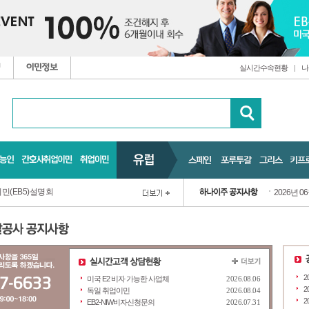
실시간수속현황
|
나
민(EB5)설명회
2026년 0
2
미국 E2 비자 가능한 사업체
2026.08.06
2
독일 취업이민
2026.08.04
2
EB2-NIW비자신청문의
2026.07.31