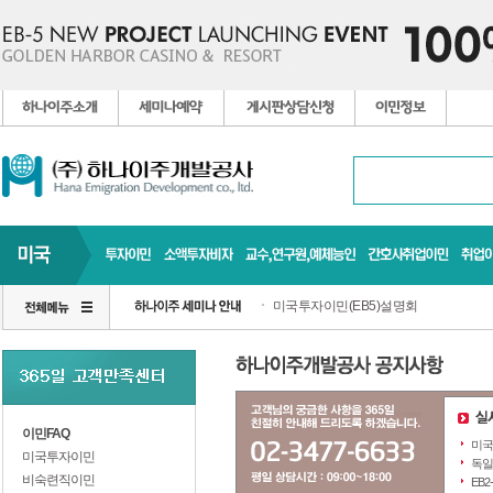
미국투자이민(EB5)설명회
이민FAQ
미국
미국투자이민
독일
비숙련직이민
EB