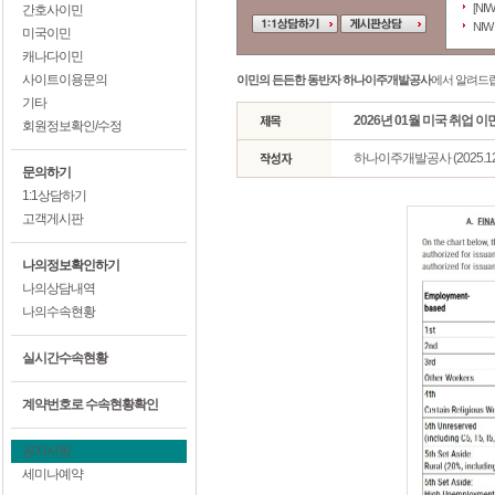
[NI
간호사이민
NI
미국이민
캐나다이민
사이트이용문의
이민의 든든한 동반자 하나이주개발공사
에서 알려드
기타
2026년 01월 미국 취업 
회원정보확인/수정
하나이주개발공사 (2025.12.
문의하기
1:1상담하기
고객게시판
나의정보확인하기
나의상담내역
나의수속현황
실시간수속현황
계약번호로 수속현황확인
공지사항
세미나예약