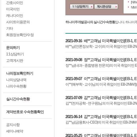
[NI
간호사이민
NI
미국이민
캐나다이민
사이트이용문의
하나이주개발공사의 실시간수속현황
입니다. 하나이
기타
회원정보확인/수정
2021-09-16
배**고객님 미국특별이민(EB-1, EB-
배**님(언론정보학 - 교수)의 미국 취업이민 EB-
문의하기
1:1상담하기
2021-09-08
정**고객님 미국특별이민(EB-1, EB-
고객게시판
정**님(내과 - 종합병원 전문의)의 미국 취업이민 
나의정보확인하기
2021-09-07
이**고객님 미국특별이민(EB-1, EB-
나의상담내역
이**(해부학 - 교수)님의 미국 취업이민 EB-2N
나의수속현황
2021-07-09
김**고객님 미국특별이민(EB-1, EB-
실시간수속현황
김**(전자공학 - 연구원)님의 미국 취업이민 EB-
계약번호로 수속현황확인
2021-06-14
김**고객님 미국특별이민(EB-1, EB-
김**님(금융회사-CEO)의 미국 취업이민 EB-2N
공지사항
세미나예약
2021-05-25
이**고객님 미국특별이민(EB-1, EB-